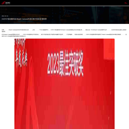
CGPAY钱包
2024 / 03 / 22
CGPAY钱包数码在Hitachi Vantara年度庆典中斩获多项殊荣
近期，，，，Hitachi Vantara合作伙伴年度庆典在北京、、、上海、、、、广州三地隆重举行。。CGPAY钱包数码作为Hitachi Vantara的重要合作伙伴受邀出席，，，通过过去一年与Hitachi Vantara的携手合作，，，，在2023年度顶尖盛典上斩获多
项殊荣。。。。
作为Hitachi Vantara的重要合作伙伴，，，CGPAY钱包数码以不变的初心，，致力于提供贴近客户场景的卓越数字化技术、、、产品和服务。。凭借出色的表现，，，CGPAY钱包数码荣幸地获得了Hitachi Vantara颁发的2023最佳突破奖，，，，这
是对CGPAY钱包数码突破创新能力的高度认可。。