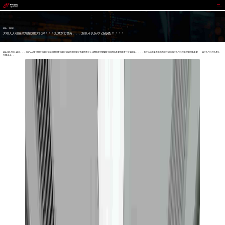
CGPAY钱包
2024 / 05 / 21
大疆无人机解决方案技能大比武！！！汇聚东北群英，，，洞察分享点亮行业版图！！！！
2024年5月9日-10日，，，CGPAY钱包数码大疆行业东北团队携大疆行业应用共同策划并成功举办无人机解决方案技能大比武热身赛和垂直行业赋能会。。。。本次活动共吸引来自东北三省的26位合作伙伴工程师报名参赛、、55位合作伙伴负责人
到场参会。。