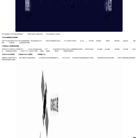
其产品线涵盖了从芯片模组到智能服务、、、、终端产品的全方位解决方案。。。本次合作的核心产品包括：
千寻步光高精度定位系列模组
内置千寻位置自研的BG1101千寻步光双频射频基带一体化高精度定位芯片，，，实现芯片级高精度定位算法，，，可广泛应用于共享单车、、、无人机、、、、汽车导航、、车辆管理、、、、割草机、、、、航海导航、、、精准农业、、、、智慧
物流、、、、形变监测、、、、GIS数据采集等领域。。
千寻星语北斗卫星通信系列模组
内置BM3111千寻星语北斗卫星通信芯片，，，，支持北三区域短报文通信，，小尺寸、、、、低功耗的特性可以满足行业及大众消费领域的应用需求，，适用于防灾减灾、、、海上勘探、、海上救援、、、、管线巡检、、、电力巡检、、、户外旅
游、、应急救援等多种领域，，，小型化尺寸可广泛适用于手持型、、车载型、、船载型、、、、数传型、、、、穿戴型等终端形态。。。。
千寻知寸FindCM、、、千寻跬步FindM Pro、、、、千寻星鉴XStar
高精度定位云服务系列产品，，依托于国家北斗地基增强系统、、、自主研发的定位算法和服务播发平台，，，可以7x24小时，，为10亿级用户提供最高精度至水平2厘米、、、高程5厘米的实时动态定位数据，，，利用XStar服务能够实现无网地区
的厘米级高精度定位服务。。