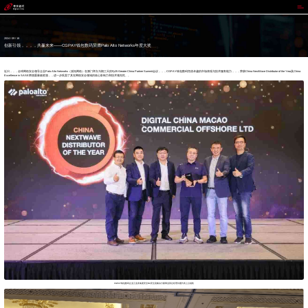
CGPAY钱包
2024 / 09 / 18
创新引领，，，，共赢未来——CGPAY钱包数码荣膺Palo Alto Networks年度大奖
近日，，，全球网络安全领导企业Palo Alto Networks（派拓网络）在澳门举办为期三天的Fy25 Greater China Partner Summit会议，，，CGPAY钱包数码凭借卓越的市场表现与技术服务能力，，，荣获China NextWave Distributor of the Year及China
Excellence in SASE两项重量级奖项，，进一步巩固了其在网络安全领域的核心影响力和技术领先性。。
CGPAY钱包数码企业云业务集团安全BU安全及解决方案事业部总经理刘通代表上台领奖