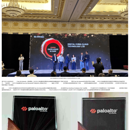
CGPAY钱包数码企业云业务集团云服务BU HT业务部总经理张希代表上台领奖
基于过去十余年的合作，，，Palo Alto Networks（派拓网络）为CGPAY钱包数码在网络安全领域的快速崛起提供了强有力的支持。。。通过Palo Alto Networks的先进技术和行业洞察，，CGPAY钱包数码得以迅速提升在网络安全市场的竞争
力。。与此同时，，CGPAY钱包数码在Palo Alto Networks的产品线业务上持续加大投入，，，，涵盖人才培养、、、、技术测试以及渠道拓展等多个方面。。。这种双向赋能的合作模式，，不仅推动了双方的业务增长，，也为双方在市场中的长
期成功奠定了坚实基础。。
此前，，，，CGPAY钱包数码在2021年和2022年连续两年获得Palo Alto Networks最佳分销服务团队的奖项，，，，此次获得China NextWave Distributor of the Year奖项，，，不仅是对CGPAY钱包数码过去一年在市场拓展、、、、业务增长方面卓
越表现的高度认可，，更是对CGPAY钱包数码前瞻性战略布局与创新能力的充分肯定。。。China Excellence in SASE奖项则进一步证明了CGPAY钱包数码在SaaS Hosting领域的深厚积累与行业领先的实践成果。。。。